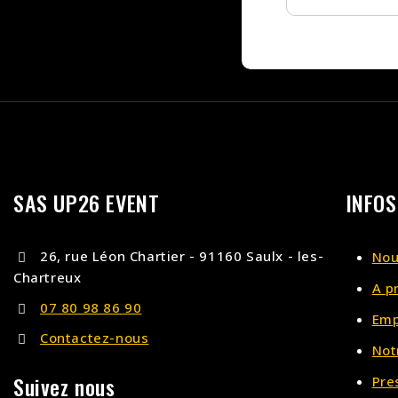
SAS UP26 EVENT
INFOS
26, rue Léon Chartier - 91160 Saulx - les-
Nou
Chartreux
A p
07 80 98 86 90
Emp
Contactez-nous
Not
Suivez nous
Pre