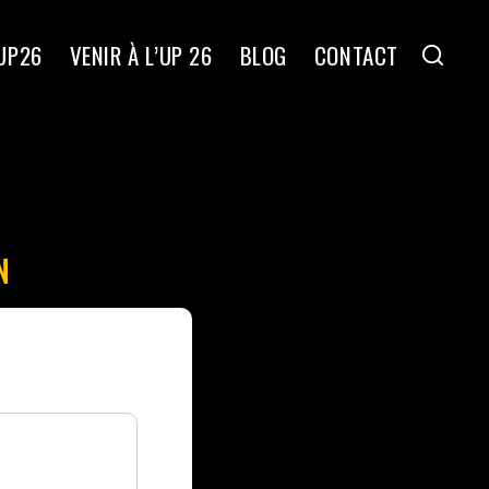
’UP26
VENIR À L’UP 26
BLOG
CONTACT
N